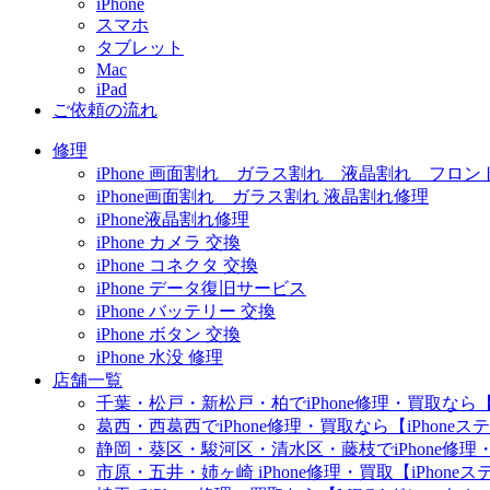
iPhone
スマホ
タブレット
Mac
iPad
ご依頼の流れ
修理
iPhone 画面割れ ガラス割れ 液晶割れ フロン
iPhone画面割れ ガラス割れ 液晶割れ修理
iPhone液晶割れ修理
iPhone カメラ 交換
iPhone コネクタ 交換
iPhone データ復旧サービス
iPhone バッテリー 交換
iPhone ボタン 交換
iPhone 水没 修理
店舗一覧
千葉・松戸・新松戸・柏でiPhone修理・買取なら【
葛西・西葛西でiPhone修理・買取なら【iPhone
静岡・葵区・駿河区・清水区・藤枝でiPhone修理・
市原・五井・姉ヶ崎 iPhone修理・買取【iPhon