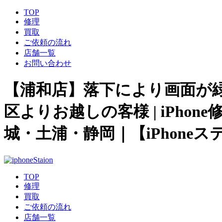
TOP
修理
買取
ご依頼の流れ
店舗一覧
お問い合わせ
【浦和店】落下により画面が緑色に
区よりお越しの客様 | iPho
城・土浦・静岡｜【iPhoneス
TOP
修理
買取
ご依頼の流れ
店舗一覧