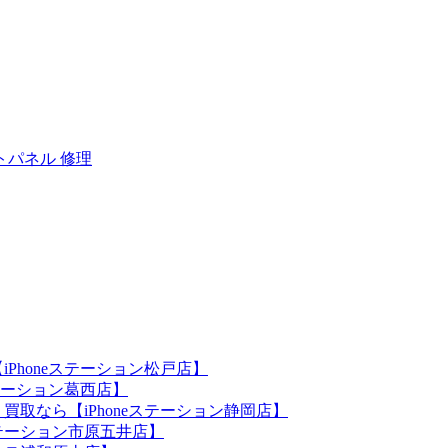
トパネル 修理
iPhoneステーション松戸店】
ステーション葛西店】
買取なら【iPhoneステーション静岡店】
eステーション市原五井店】