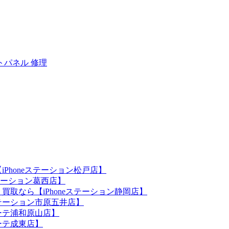
トパネル 修理
iPhoneステーション松戸店】
ステーション葛西店】
買取なら【iPhoneステーション静岡店】
eステーション市原五井店】
ホーテ浦和原山店】
ホーテ成東店】