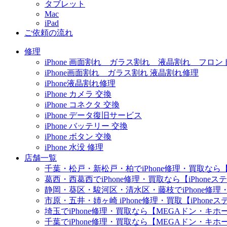
タブレット
Mac
iPad
ご依頼の流れ
修理
iPhone 画面割れ ガラス割れ 液晶割れ フロン
iPhone画面割れ ガラス割れ 液晶割れ修理
iPhone液晶割れ修理
iPhone カメラ 交換
iPhone コネクタ 交換
iPhone データ復旧サービス
iPhone バッテリー 交換
iPhone ボタン 交換
iPhone 水没 修理
店舗一覧
千葉・松戸・新松戸・柏でiPhone修理・買取なら【
葛西・西葛西でiPhone修理・買取なら【iPhone
静岡・葵区・駿河区・清水区・藤枝でiPhone修理・
市原・五井・姉ヶ崎 iPhone修理・買取【iPhon
埼玉でiPhone修理・買取なら【MEGAドン・キ
千葉でiPhone修理・買取なら【MEGAドン・キ