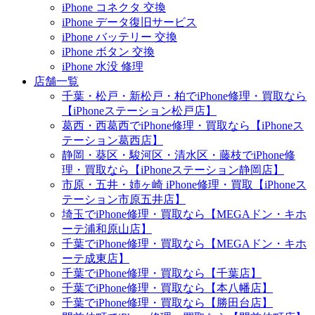
iPhone コネクタ 交換
iPhone データ復旧サービス
iPhone バッテリー 交換
iPhone ボタン 交換
iPhone 水没 修理
店舗一覧
千葉・松戸・新松戸・柏でiPhone修理・買取なら
【iPhoneステーション松戸店】
葛西・西葛西でiPhone修理・買取なら【iPhoneス
テーション葛西店】
静岡・葵区・駿河区・清水区・藤枝でiPhone修
理・買取なら【iPhoneステーション静岡店】
市原・五井・姉ヶ崎 iPhone修理・買取【iPhoneス
テーション市原五井店】
埼玉でiPhone修理・買取なら【MEGAドン・キホ
ーテ浦和原山店】
千葉でiPhone修理・買取なら【MEGAドン・キホ
ーテ成東店】
千葉でiPhone修理・買取なら【千葉店】
千葉でiPhone修理・買取なら【本八幡店】
千葉でiPhone修理・買取なら【勝田台店】