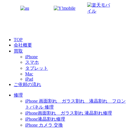
TOP
会社概要
買取
iPhone
スマホ
タブレット
Mac
iPad
ご依頼の流れ
修理
iPhone 画面割れ ガラス割れ 液晶割れ フロン
トパネル 修理
iPhone画面割れ ガラス割れ 液晶割れ修理
iPhone液晶割れ修理
iPhone カメラ 交換