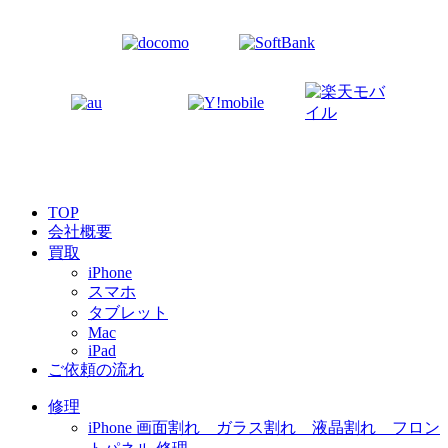
TOP
会社概要
買取
iPhone
スマホ
タブレット
Mac
iPad
ご依頼の流れ
修理
iPhone 画面割れ ガラス割れ 液晶割れ フロン