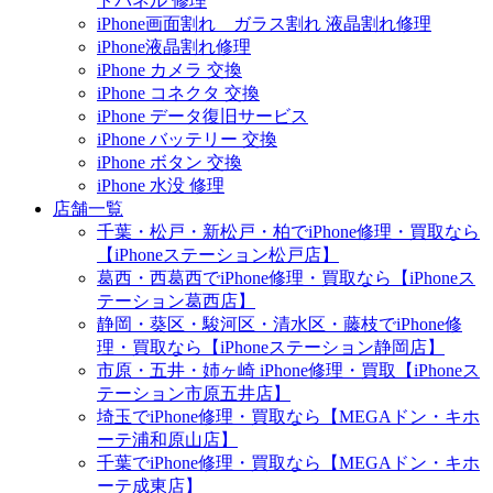
トパネル 修理
iPhone画面割れ ガラス割れ 液晶割れ修理
iPhone液晶割れ修理
iPhone カメラ 交換
iPhone コネクタ 交換
iPhone データ復旧サービス
iPhone バッテリー 交換
iPhone ボタン 交換
iPhone 水没 修理
店舗一覧
千葉・松戸・新松戸・柏でiPhone修理・買取なら
【iPhoneステーション松戸店】
葛西・西葛西でiPhone修理・買取なら【iPhoneス
テーション葛西店】
静岡・葵区・駿河区・清水区・藤枝でiPhone修
理・買取なら【iPhoneステーション静岡店】
市原・五井・姉ヶ崎 iPhone修理・買取【iPhoneス
テーション市原五井店】
埼玉でiPhone修理・買取なら【MEGAドン・キホ
ーテ浦和原山店】
千葉でiPhone修理・買取なら【MEGAドン・キホ
ーテ成東店】