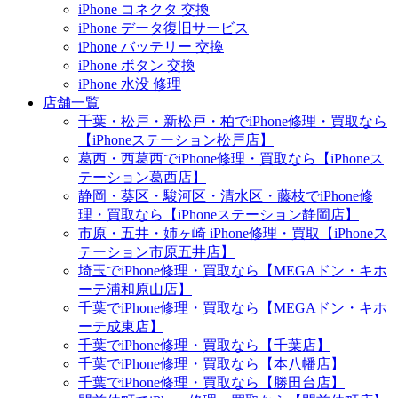
iPhone コネクタ 交換
iPhone データ復旧サービス
iPhone バッテリー 交換
iPhone ボタン 交換
iPhone 水没 修理
店舗一覧
千葉・松戸・新松戸・柏でiPhone修理・買取なら
【iPhoneステーション松戸店】
葛西・西葛西でiPhone修理・買取なら【iPhoneス
テーション葛西店】
静岡・葵区・駿河区・清水区・藤枝でiPhone修
理・買取なら【iPhoneステーション静岡店】
市原・五井・姉ヶ崎 iPhone修理・買取【iPhoneス
テーション市原五井店】
埼玉でiPhone修理・買取なら【MEGAドン・キホ
ーテ浦和原山店】
千葉でiPhone修理・買取なら【MEGAドン・キホ
ーテ成東店】
千葉でiPhone修理・買取なら【千葉店】
千葉でiPhone修理・買取なら【本八幡店】
千葉でiPhone修理・買取なら【勝田台店】