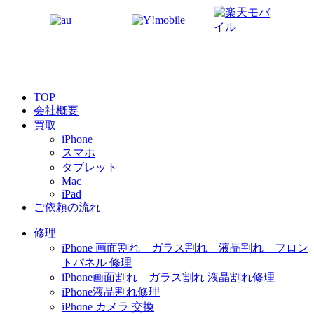
TOP
会社概要
買取
iPhone
スマホ
タブレット
Mac
iPad
ご依頼の流れ
修理
iPhone 画面割れ ガラス割れ 液晶割れ フロン
トパネル 修理
iPhone画面割れ ガラス割れ 液晶割れ修理
iPhone液晶割れ修理
iPhone カメラ 交換