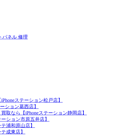
トパネル 修理
iPhoneステーション松戸店】
ステーション葛西店】
買取なら【iPhoneステーション静岡店】
eステーション市原五井店】
ホーテ浦和原山店】
ホーテ成東店】