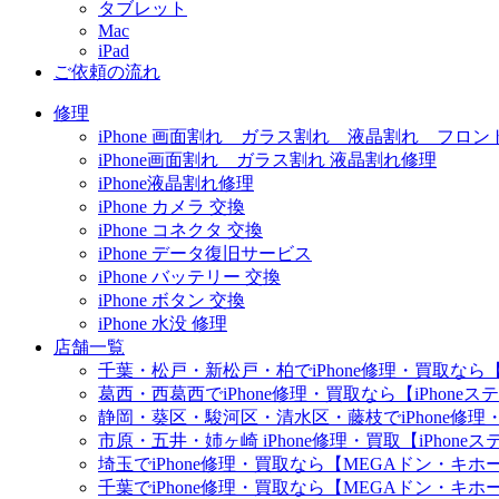
タブレット
Mac
iPad
ご依頼の流れ
修理
iPhone 画面割れ ガラス割れ 液晶割れ フロン
iPhone画面割れ ガラス割れ 液晶割れ修理
iPhone液晶割れ修理
iPhone カメラ 交換
iPhone コネクタ 交換
iPhone データ復旧サービス
iPhone バッテリー 交換
iPhone ボタン 交換
iPhone 水没 修理
店舗一覧
千葉・松戸・新松戸・柏でiPhone修理・買取なら【
葛西・西葛西でiPhone修理・買取なら【iPhone
静岡・葵区・駿河区・清水区・藤枝でiPhone修理・
市原・五井・姉ヶ崎 iPhone修理・買取【iPhon
埼玉でiPhone修理・買取なら【MEGAドン・キ
千葉でiPhone修理・買取なら【MEGAドン・キ