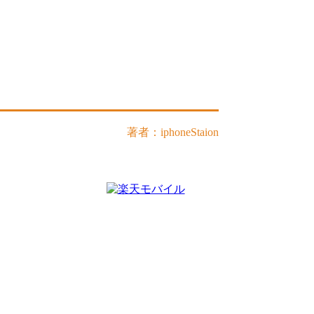
著者：iphoneStaion