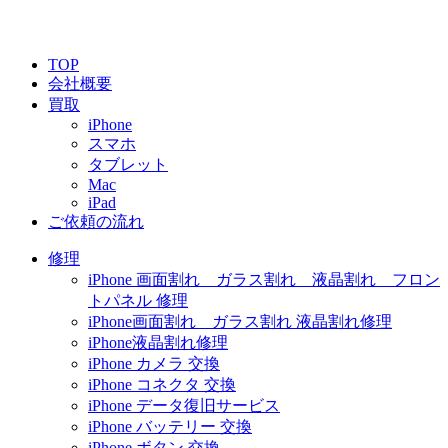
TOP
会社概要
買取
iPhone
スマホ
タブレット
Mac
iPad
ご依頼の流れ
修理
iPhone 画面割れ ガラス割れ 液晶割れ フロン
トパネル 修理
iPhone画面割れ ガラス割れ 液晶割れ修理
iPhone液晶割れ修理
iPhone カメラ 交換
iPhone コネクタ 交換
iPhone データ復旧サービス
iPhone バッテリー 交換
iPhone ボタン 交換