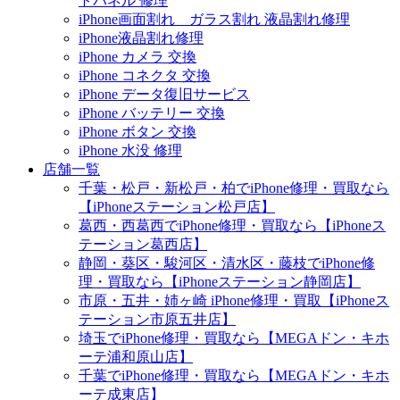
トパネル 修理
iPhone画面割れ ガラス割れ 液晶割れ修理
iPhone液晶割れ修理
iPhone カメラ 交換
iPhone コネクタ 交換
iPhone データ復旧サービス
iPhone バッテリー 交換
iPhone ボタン 交換
iPhone 水没 修理
店舗一覧
千葉・松戸・新松戸・柏でiPhone修理・買取なら
【iPhoneステーション松戸店】
葛西・西葛西でiPhone修理・買取なら【iPhoneス
テーション葛西店】
静岡・葵区・駿河区・清水区・藤枝でiPhone修
理・買取なら【iPhoneステーション静岡店】
市原・五井・姉ヶ崎 iPhone修理・買取【iPhoneス
テーション市原五井店】
埼玉でiPhone修理・買取なら【MEGAドン・キホ
ーテ浦和原山店】
千葉でiPhone修理・買取なら【MEGAドン・キホ
ーテ成東店】