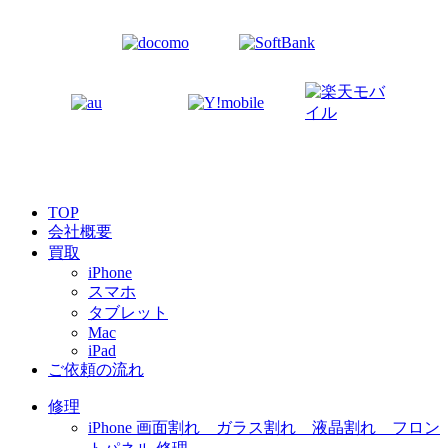
TOP
会社概要
買取
iPhone
スマホ
タブレット
Mac
iPad
ご依頼の流れ
修理
iPhone 画面割れ ガラス割れ 液晶割れ フロン