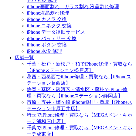
トパネル 修理
iPhone画面割れ ガラス割れ 液晶割れ修理
iPhone液晶割れ修理
iPhone カメラ 交換
iPhone コネクタ 交換
iPhone データ復旧サービス
iPhone バッテリー 交換
iPhone ボタン 交換
iPhone 水没 修理
店舗一覧
千葉・松戸・新松戸・柏でiPhone修理・買取なら
【iPhoneステーション松戸店】
葛西・西葛西でiPhone修理・買取なら【iPhoneス
テーション葛西店】
静岡・葵区・駿河区・清水区・藤枝でiPhone修
理・買取なら【iPhoneステーション静岡店】
市原・五井・姉ヶ崎 iPhone修理・買取【iPhoneス
テーション市原五井店】
埼玉でiPhone修理・買取なら【MEGAドン・キホ
ーテ浦和原山店】
千葉でiPhone修理・買取なら【MEGAドン・キホ
ーテ成東店】