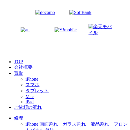
TOP
会社概要
買取
iPhone
スマホ
タブレット
Mac
iPad
ご依頼の流れ
修理
iPhone 画面割れ ガラス割れ 液晶割れ フロン