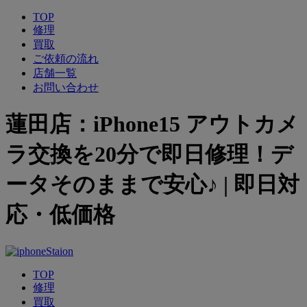
TOP
修理
買取
ご依頼の流れ
店舗一覧
お問い合わせ
蓮田店：iPhone15 アウトカメ
ラ交換を20分で即日修理！デ
ータそのままで安心♪ | 即日対
応・低価格
TOP
修理
買取