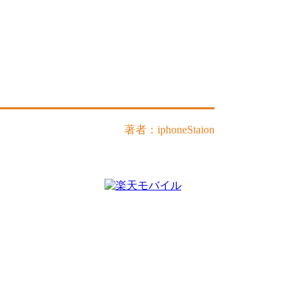
著者：iphoneStaion