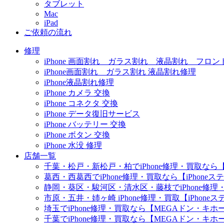
タブレット
Mac
iPad
ご依頼の流れ
修理
iPhone 画面割れ ガラス割れ 液晶割れ フロン
iPhone画面割れ ガラス割れ 液晶割れ修理
iPhone液晶割れ修理
iPhone カメラ 交換
iPhone コネクタ 交換
iPhone データ復旧サービス
iPhone バッテリー 交換
iPhone ボタン 交換
iPhone 水没 修理
店舗一覧
千葉・松戸・新松戸・柏でiPhone修理・買取なら【
葛西・西葛西でiPhone修理・買取なら【iPhone
静岡・葵区・駿河区・清水区・藤枝でiPhone修理・
市原・五井・姉ヶ崎 iPhone修理・買取【iPhon
埼玉でiPhone修理・買取なら【MEGAドン・キ
千葉でiPhone修理・買取なら【MEGAドン・キ