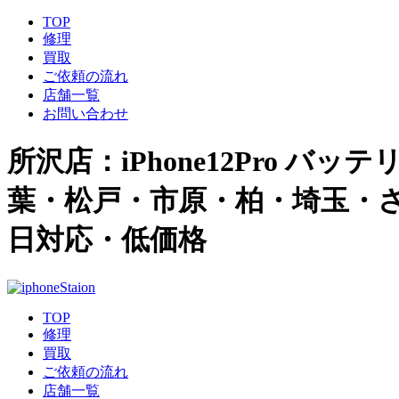
TOP
修理
買取
ご依頼の流れ
店舗一覧
お問い合わせ
所沢店：iPhone12Pro バッテ
葉・松戸・市原・柏・埼玉・さい
日対応・低価格
TOP
修理
買取
ご依頼の流れ
店舗一覧