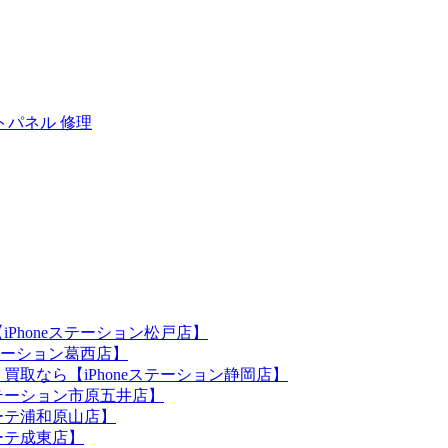
トパネル 修理
iPhoneステーション松戸店】
ステーション葛西店】
買取なら【iPhoneステーション静岡店】
eステーション市原五井店】
ホーテ浦和原山店】
ホーテ成東店】