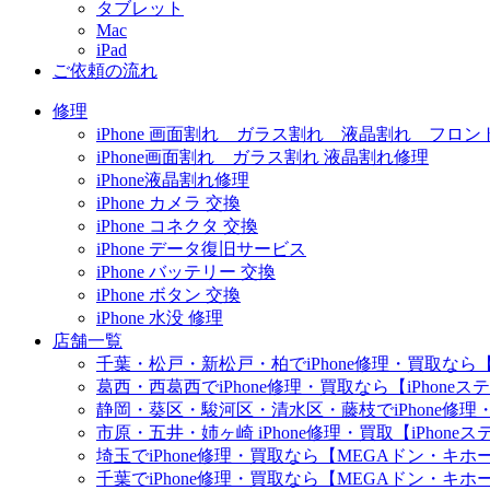
タブレット
Mac
iPad
ご依頼の流れ
修理
iPhone 画面割れ ガラス割れ 液晶割れ フロン
iPhone画面割れ ガラス割れ 液晶割れ修理
iPhone液晶割れ修理
iPhone カメラ 交換
iPhone コネクタ 交換
iPhone データ復旧サービス
iPhone バッテリー 交換
iPhone ボタン 交換
iPhone 水没 修理
店舗一覧
千葉・松戸・新松戸・柏でiPhone修理・買取なら【
葛西・西葛西でiPhone修理・買取なら【iPhone
静岡・葵区・駿河区・清水区・藤枝でiPhone修理・
市原・五井・姉ヶ崎 iPhone修理・買取【iPhon
埼玉でiPhone修理・買取なら【MEGAドン・キ
千葉でiPhone修理・買取なら【MEGAドン・キ