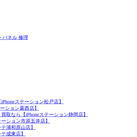
トパネル 修理
iPhoneステーション松戸店】
ステーション葛西店】
買取なら【iPhoneステーション静岡店】
eステーション市原五井店】
ホーテ浦和原山店】
ホーテ成東店】