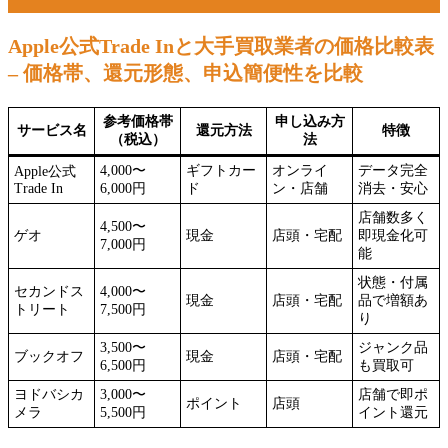
Apple公式Trade Inと大手買取業者の価格比較表
– 価格帯、還元形態、申込簡便性を比較
参考価格帯
申し込み方
サービス名
還元方法
特徴
（税込）
法
4,000〜
ギフトカー
オンライ
データ完全
Apple公式
Trade In
6,000円
ド
ン・店舗
消去・安心
店舗数多く
4,500〜
ゲオ
現金
店頭・宅配
即現金化可
7,000円
能
状態・付属
セカンドス
4,000〜
現金
店頭・宅配
品で増額あ
トリート
7,500円
り
3,500〜
ジャンク品
ブックオフ
現金
店頭・宅配
6,500円
も買取可
ヨドバシカ
3,000〜
店舗で即ポ
ポイント
店頭
メラ
5,500円
イント還元