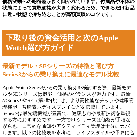
価格変動への納得感
が多く聞かれています。
付属品や本体の
状態によって買取価格が大きく変わるため、できるだけ新品
に近い状態で持ち込むことが高額買取のコツ
です。
下取り後の資金活用と次のApple
Watch選び方ガイド
最新モデル・SEシリーズの特徴と選び方 –
Series3からの乗り換えに最適なモデル比較
Apple Watch Series3からの乗り換えを検討する際、最新モデ
ルやSEシリーズは機能・価格のバランスが魅力です。最新
のSeries 9やSE（第2世代）は、より高性能なチップや健康管
理機能、常時表示ディスプレイなどを搭載しています。
Series 9は最先端機能が豊富で、健康志向や最新技術を重視
する方におすすめです。一方でSEシリーズは価格が手頃な
がらも、日常的な通知やアクティビティ管理は十分にカバー
します。以下の比較表を参考に、ライフスタイルや予算に合