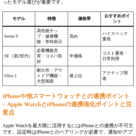
ったモデル選びが重要です。
おすすめポイ
モデル
特徴
価格帯
ント
高性能チッ
ハイスペック
Series 9
プ・健康機
高め
重視
能・常時表示
必要機能充
コスト重視・
SE（第2世代）
実・コスパ良
中価格
日常利用
好
耐久性・アウ
アクティブ用
Ultra 2
トドア機能・
最上位
途
大型画面
iPhoneや他スマートウォッチとの連携ポイント
– Apple WatchとiPhoneの連携強化ポイントと注
意点
Apple Watchを最大限に活用するにはiPhoneとの連携が不可欠
です。設定時はiPhoneとのペアリングが必要で、通知やアプ