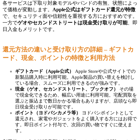
各サービスは下取り対象モデルやバンドの有無、状態によっ
て価格が変動します。
Apple公式はギフトカード還元が特徴
で、セキュリティ面や信頼性を重視する方におすすめです。
一方で
ゲオやセカンドストリートは現金受け取りが可能
、即
日入金もメリットです。
還元方法の違いと受け取り方の詳細 – ギフトカ
ード、現金、ポイントの特徴と利用方法
ギフトカード（Apple公式）
Apple Storeや公式サイトでの
新製品購入時に利用可能。Apple製品の買い替えを検討し
ている場合、スムーズに利用できるのが強みです。
現金（ゲオ、セカンドストリート、ブックオフ）
その場
で現金化できるため、幅広い用途に利用可能。宅配買取を
選ぶと振込まで数日かかる場合もありますが、店頭なら即
日現金受け取りが可能です。
ポイント（ヨドバシカメラ等）
ヨドバシポイントとして
還元され、家電やガジェットをよく購入する方にはお得で
す。即日ポイント付与で、次回の買い物ですぐに使えま
す。