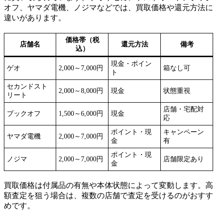
オフ、ヤマダ電機、ノジマなどでは、買取価格や還元方法に
違いがあります。
価格帯（税
店舗名
還元方法
備考
込）
現金・ポイン
ゲオ
2,000～7,000円
箱なし可
ト
セカンドスト
2,000～8,000円
現金
状態重視
リート
店舗・宅配対
ブックオフ
1,500～6,000円
現金
応
ポイント・現
キャンペーン
ヤマダ電機
2,000～7,000円
金
有
ポイント・現
ノジマ
2,000～7,000円
店舗限定あり
金
買取価格は付属品の有無や本体状態によって変動します。高
額査定を狙う場合は、複数の店舗で査定を受けるのがおすす
めです。