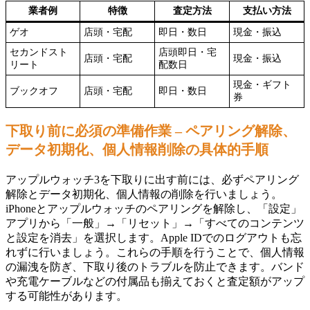
業者例
特徴
査定方法
支払い方法
ゲオ
店頭・宅配
即日・数日
現金・振込
セカンドスト
店頭即日・宅
店頭・宅配
現金・振込
リート
配数日
現金・ギフト
ブックオフ
店頭・宅配
即日・数日
券
下取り前に必須の準備作業 – ペアリング解除、
データ初期化、個人情報削除の具体的手順
アップルウォッチ3を下取りに出す前には、必ずペアリング
解除とデータ初期化、個人情報の削除を行いましょう。
iPhoneとアップルウォッチのペアリングを解除し、「設定」
アプリから「一般」→「リセット」→「すべてのコンテンツ
と設定を消去」を選択します。Apple IDでのログアウトも忘
れずに行いましょう。これらの手順を行うことで、個人情報
の漏洩を防ぎ、下取り後のトラブルを防止できます。バンド
や充電ケーブルなどの付属品も揃えておくと査定額がアップ
する可能性があります。