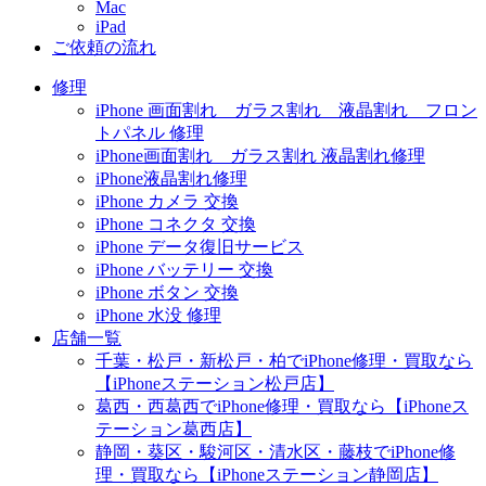
Mac
iPad
ご依頼の流れ
修理
iPhone 画面割れ ガラス割れ 液晶割れ フロン
トパネル 修理
iPhone画面割れ ガラス割れ 液晶割れ修理
iPhone液晶割れ修理
iPhone カメラ 交換
iPhone コネクタ 交換
iPhone データ復旧サービス
iPhone バッテリー 交換
iPhone ボタン 交換
iPhone 水没 修理
店舗一覧
千葉・松戸・新松戸・柏でiPhone修理・買取なら
【iPhoneステーション松戸店】
葛西・西葛西でiPhone修理・買取なら【iPhoneス
テーション葛西店】
静岡・葵区・駿河区・清水区・藤枝でiPhone修
理・買取なら【iPhoneステーション静岡店】