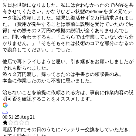
先日お世話になりました。私には合わなかったので内容を共
有させてください。かなりひどい状態のiPhoneをダメ元でデ
ータ復活依頼しました。結果は復活せず２万円請求されまし
た。（費用が発生することは事前に説明を受けていたので納
得）その際その２万円の根拠の説明が全くありませんでし
た。問い合わせするも、「こちらでは作業していないから分
かりません。」「そもそもそれは技術のコアな部分になるの
で勘弁してください。」でした。
他店で再トライしようと思い、引き継ぎをお願いしましたが
それも断られました。
渋々２万円渡し、帰ってきたのは手書きの領収書のみ。
本当に作業したのかも不審に思いました。
治らないことを前提に依頼される方は、事前に作業内容の説
明可否を確認することをオススメします。
a s
00:51 25 Aug 21
電話予約でその日のうちにバッテリー交換をしていただき、
とても助かりました。