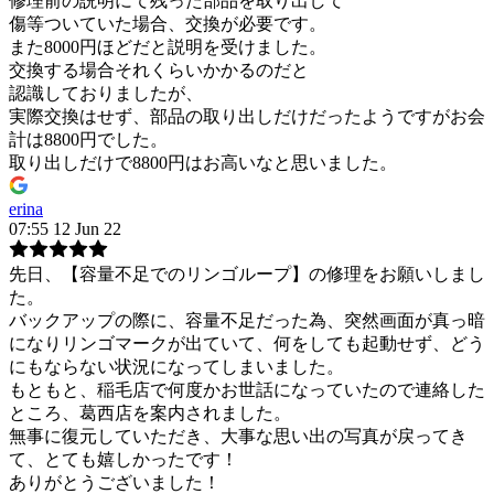
修理前の説明にて残った部品を取り出して
傷等ついていた場合、交換が必要です。
また8000円ほどだと説明を受けました。
交換する場合それくらいかかるのだと
認識しておりましたが、
実際交換はせず、部品の取り出しだけだったようですがお会
計は8800円でした。
取り出しだけで8800円はお高いなと思いました。
erina
07:55 12 Jun 22
先日、【容量不足でのリンゴループ】の修理をお願いしまし
た。
バックアップの際に、容量不足だった為、突然画面が真っ暗
になりリンゴマークが出ていて、何をしても起動せず、どう
にもならない状況になってしまいました。
もともと、稲毛店で何度かお世話になっていたので連絡した
ところ、葛西店を案内されました。
無事に復元していただき、大事な思い出の写真が戻ってき
て、とても嬉しかったです！
ありがとうございました！