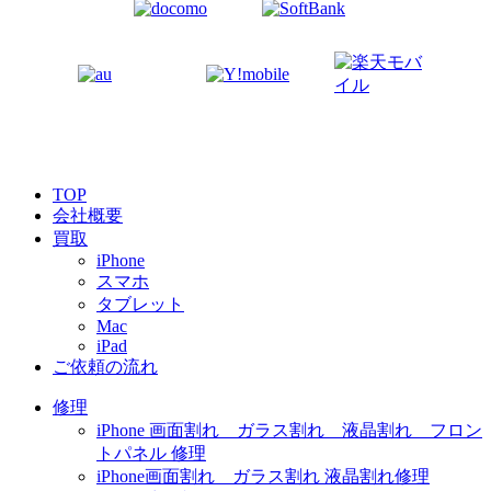
TOP
会社概要
買取
iPhone
スマホ
タブレット
Mac
iPad
ご依頼の流れ
修理
iPhone 画面割れ ガラス割れ 液晶割れ フロン
トパネル 修理
iPhone画面割れ ガラス割れ 液晶割れ修理