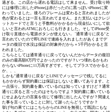
過ぎる。この店から遅れる電話はして来ません。受け取り時
には修理に出したiPhoneは赤だったのに黒っぽいiPhoneに変
わっていました。後ろのフレームは変わると言われましたが
色が変わるとは一言も言われてません。また支払いはクレジ
ットカードでと言うと手数料がかかるから現金払いにして欲
しいと言われATMにおろしにも行きました。そしてiPhone受
け取り直後から電源ボタンが使えない..゛通常通りに戻る″と
言われていたので即LINEで連絡を入れましたがあくまでデ
ータの復旧で水没は保証の対象外だから＋5千円かかると言
われました。
こちらとしては通常通りに戻ってないんだからデータの復旧
のみの最高額8万円でよかったのですが？いつ壊れるかもわ
からないiPhoneに11万高すぎです。そしてプラスでかかると
か、、、
しかも″通常通りに戻る″とLINEでメッセージで残してるに
もかかわらず契約書には保証はしないと書いてあります。と
一点張り。契約書を書いているのは知っていますけど？通常
通りに戻ると言ったのはそちらですよ？契約書に書いている
にせよあなたの言葉を信じて修理に出したんですが？間違え
た事を言っていることに対して謝ったらどうですか？
挙げ句の果てにはこちらからのLINEを無視して既読にもな