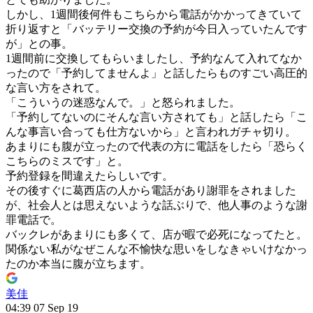
しかし、1週間後何件もこちらから電話がかかってきていて
折り返すと「バッテリー交換の予約が今日入っていたんです
が」との事。
1週間前に交換してもらいましたし、予約なんて入れてなか
ったので「予約してませんよ」と話したらものすごい高圧的
な言い方をされて。
「こういうの迷惑なんで。」と怒られました。
「予約してないのにそんな言い方されても」と話したら「こ
んな事言い合っても仕方ないから」と言われガチャ切り。
あまりにも腹が立ったので代表の方に電話をしたら「恐らく
こちらのミスです」と。
予約登録を間違えたらしいです。
その後すぐに葛西店の人から電話があり謝罪をされました
が、社会人とは思えないような話ぶりで、他人事のような謝
罪電話で。
バックレがあまりにも多くて、店が暇で必死になってたと。
関係ない私がなぜこんな不愉快な思いをしなきゃいけなかっ
たのか本当に腹が立ちます。
美佳
04:39 07 Sep 19