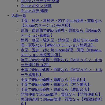
iPhone バッテリー 交換
iPhone ボタン 交換
iPhone 水没 修理
店舗一覧
千葉・松戸・新松戸・柏でiPhone修理・買取なら
【iPhoneステーション松戸店】
葛西・西葛西でiPhone修理・買取なら【iPhoneス
テーション葛西店】
静岡・葵区・駿河区・清水区・藤枝でiPhone修
理・買取なら【iPhoneステーション静岡店】
市原・五井・姉ヶ崎 iPhone修理・買取【iPhoneス
テーション市原五井店】
埼玉でiPhone修理・買取なら【MEGAドン・キホ
ーテ浦和原山店】
千葉でiPhone修理・買取なら【MEGAドン・キホ
ーテ成東店】
千葉でiPhone修理・買取なら【千葉店】
千葉でiPhone修理・買取なら【本八幡店】
千葉でiPhone修理・買取なら【勝田台店】
門前仲町でiPhone修理・買取なら【門前仲町店】
両国錦糸町でiPhone修理・買取なら【両国錦糸町
店】