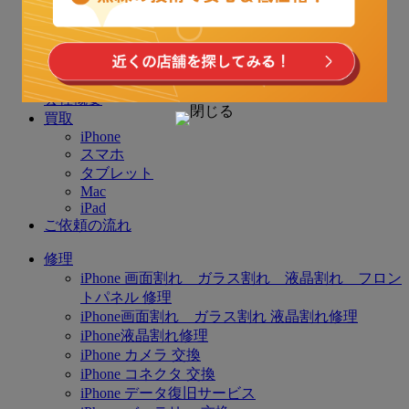
TOP
会社概要
買取
iPhone
スマホ
タブレット
Mac
iPad
ご依頼の流れ
修理
iPhone 画面割れ ガラス割れ 液晶割れ フロン
トパネル 修理
iPhone画面割れ ガラス割れ 液晶割れ修理
iPhone液晶割れ修理
iPhone カメラ 交換
iPhone コネクタ 交換
iPhone データ復旧サービス