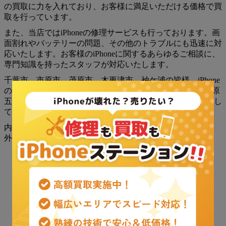
の買取に力を入れており、お客様に満足いただける価格で買
取を行っています。
また、当店ではiPhoneの修理サービスも行っております。画
面割れやバッテリーの問題、その他のトラブルにも迅速に対
応いたします。お客様のiPhoneに関するあらゆるご相談に、
専門知識を持ったスタッフが対応いたします。
千葉市、市原市、茂原市、木更津市、袖ケ浦の皆様、iPhone
の買取や修理でお困りの際は、ぜひiPhoneステーション市原
五井店へお越しください。お客様のご来店を心よりお待ちし
ております。
内部リンク:
iPhoneステーション市原五井店
外部リンク:
iPhone11 Proの技術仕様