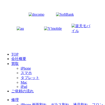
TOP
会社概要
買取
iPhone
スマホ
タブレット
Mac
iPad
ご依頼の流れ
修理
iPhone 画面割れ ガラス割れ 液晶割れ フロン