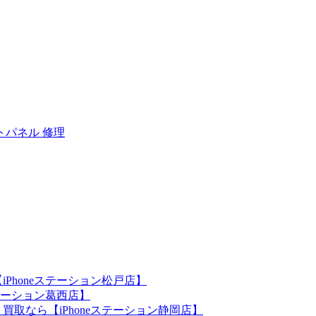
トパネル 修理
iPhoneステーション松戸店】
ステーション葛西店】
買取なら【iPhoneステーション静岡店】