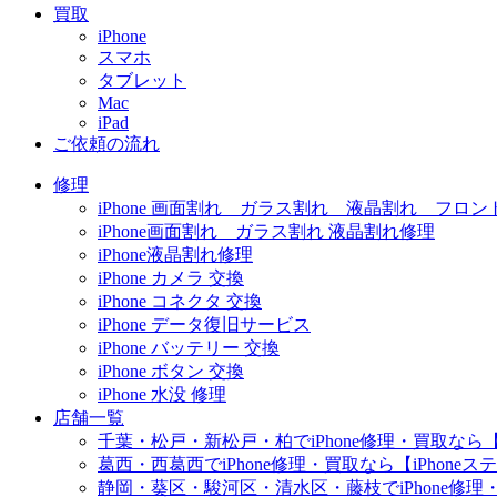
買取
iPhone
スマホ
タブレット
Mac
iPad
ご依頼の流れ
修理
iPhone 画面割れ ガラス割れ 液晶割れ フロン
iPhone画面割れ ガラス割れ 液晶割れ修理
iPhone液晶割れ修理
iPhone カメラ 交換
iPhone コネクタ 交換
iPhone データ復旧サービス
iPhone バッテリー 交換
iPhone ボタン 交換
iPhone 水没 修理
店舗一覧
千葉・松戸・新松戸・柏でiPhone修理・買取なら【
葛西・西葛西でiPhone修理・買取なら【iPhone
静岡・葵区・駿河区・清水区・藤枝でiPhone修理・