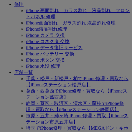
修理
iPhone 画面割れ ガラス割れ 液晶割れ フロン
トパネル 修理
iPhone画面割れ ガラス割れ 液晶割れ修理
iPhone液晶割れ修理
iPhone カメラ 交換
iPhone コネクタ 交換
iPhone データ復旧サービス
iPhone バッテリー 交換
iPhone ボタン 交換
iPhone 水没 修理
店舗一覧
千葉・松戸・新松戸・柏でiPhone修理・買取なら
【iPhoneステーション松戸店】
葛西・西葛西でiPhone修理・買取なら【iPhoneス
テーション葛西店】
静岡・葵区・駿河区・清水区・藤枝でiPhone修
理・買取なら【iPhoneステーション静岡店】
市原・五井・姉ヶ崎 iPhone修理・買取【iPhoneス
テーション市原五井店】
埼玉でiPhone修理・買取なら【MEGAドン・キホ