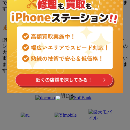
で、修理後のデバイス性能を最大限に活用することができま
す。
まとめ
iPhone 7の軽度画面交換とバッテリー交換は、iPhoneステー
ション成東店にお任せください。迅速かつ丁寧に、お客様の
大切なデバイスを修理いたします。東金市、山武市、茂原
市、大網白里市でお困りの際は、どんな小さなことでも構い
ません。私たちは、皆様のお越しを心よりお待ちしておりま
す。