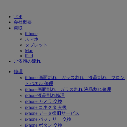
TOP
会社概要
買取
iPhone
スマホ
タブレット
Mac
iPad
ご依頼の流れ
修理
iPhone 画面割れ ガラス割れ 液晶割れ フロン
トパネル 修理
iPhone画面割れ ガラス割れ 液晶割れ修理
iPhone液晶割れ修理
iPhone カメラ 交換
iPhone コネクタ 交換
iPhone データ復旧サービス
iPhone バッテリー 交換
iPhone ボタン 交換