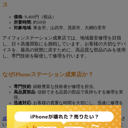
ス
価格
: 9,460円（税込）
所要時間
: 約50分
対象地域
: 東金市、山武市、茂原市、大網白里市
アイフォンステーション成東店では、地域最安修理を目指
し、日々高価買取にも挑戦しています。お客様の大切なデバ
イスを、最高の状態に戻すために、高品質な部品のみを使用
し、専門技術を駆使して修理を行います。
なぜiPhoneステーション成東店か？
専門技術
: 経験豊富な技術者が修理を担当。
高品質部品
: 信頼できる品質の部品で長持ちする修理を実
現。
迅速対応
: お客様の貴重な時間を大切にし、迅速に修理を
行います。
成東店のサイト
を訪れて、さらに詳しい情報をご確認くださ
い。また、iPhone 7の
技術仕様
も合わせてご覧いただくこと