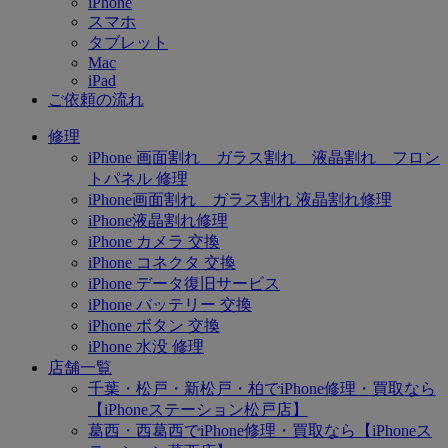
iPhone
スマホ
タブレット
Mac
iPad
ご依頼の流れ
修理
iPhone 画面割れ ガラス割れ 液晶割れ フロン
トパネル 修理
iPhone画面割れ ガラス割れ 液晶割れ修理
iPhone液晶割れ修理
iPhone カメラ 交換
iPhone コネクタ 交換
iPhone データ復旧サービス
iPhone バッテリー 交換
iPhone ボタン 交換
iPhone 水没 修理
店舗一覧
千葉・松戸・新松戸・柏でiPhone修理・買取なら
【iPhoneステーション松戸店】
葛西・西葛西でiPhone修理・買取なら【iPhoneス