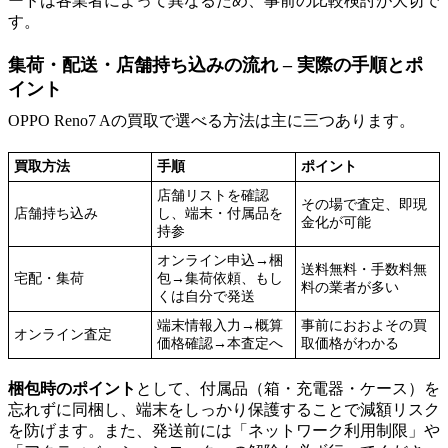
ードは各業者によって異なるため、事前の比較検討が大切で
す。
集荷・配送・店舗持ち込みの流れ – 実際の手順とポ
イント
OPPO Reno7 Aの買取で選べる方法は主に三つあります。
買取方法
手順
ポイント
店舗リストを確認
その場で査定、即現
店舗持ち込み
し、端末・付属品を
金化が可能
持参
オンライン申込→梱
送料無料・手数料無
宅配・集荷
包→集荷依頼、もし
料の業者が多い
くは自分で発送
端末情報入力→概算
事前におおよその買
オンライン査定
価格確認→本査定へ
取価格がわかる
梱包時のポイント
として、付属品（箱・充電器・ケース）を
忘れずに同梱し、端末をしっかり保護することで減額リスク
を防げます。また、発送前には「ネットワーク利用制限」や