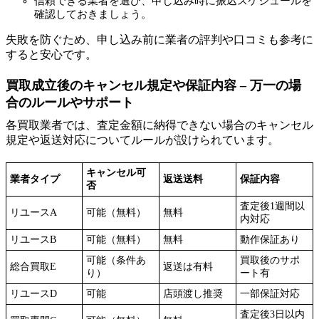
信頼できる業者を選び、申し込み時に振込スケジュールを
確認しておきましょう。
失敗を防ぐため、申し込み前に業者の評判や口コミも参考に
すると安心です。
買取成立後のキャンセル規定や保証内容 – 万一の場
合のルールやサポート
各買取業者では、査定金額に納得できない場合のキャンセル
規定や返送対応についてルールが設けられています。
キャンセル可
業者タイプ
返送送料
保証内容
否
査定後1週間以
リユースA
可能（無料）
無料
内対応
リユースB
可能（無料）
無料
動作保証あり
可能（条件あ
買取後のサポ
総合買取E
返送は有料
り）
ート有
リユースD
可能
店頭渡し推奨
一部保証対応
査定後3日以内