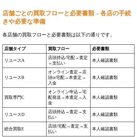
店舗ごとの買取フローと必要書類 – 各店の手続
きや必要な準備
各店舗の買取フローと必要書類は以下の通りです。
店舗タイプ
買取フロー
必要書類
店頭持込/宅配→査定
リユースA
本人確認書類
→支払い
オンライン査定→店
リユースB
頭or宅配→本査定→
本人確認書類
入金
オンライン申込→宅
買取専門C
配発送→本査定→入
本人確認書類
金
店頭持込→査定→支
リユースD
本人確認書類
払い
店頭/宅配→査定→支
総合買取E
本人確認書類
払い