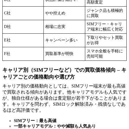
高額査定
ジャンク品も積極的
C社
やや控えめ
に買取
SIMフリー・キャリ
D社
相場に忠実
ア端末に幅広く対応
下取りやセット買取
E社
キャンペーン多い
がお得
スマホ全般を手軽に
F社
買取基準が明快
売却可能
キャリア別（SIMフリーなど）での買取価格傾向 – キ
ャリアごとの価格動向や選び方
キャリア別の価格動向としては、SIMフリー端末が最も高値
で買取される傾向があります。他キャリアモデルも人気です
が、独自仕様がある場合は査定額が若干下がることがありま
す。キャリアを問わず、SIMロック解除済み・残債なしであ
るほど高評価です。
SIMフリー：最も高値
一部キャリアモデル：やや減額も人気あり