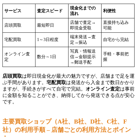
現金化までの
サービス
査定スピード
利便性
流れ
店舗で査定→
直接持ち込み
店頭買取
最短即日
即現金受取
可能
端末発送→査
宅配買取
1～3日程度
自宅から完結
定→振込
写真・情報送
オンライン査
手軽・事前把
数分～1日
信→金額提示
定
握
→郵送手配
店頭買取
は即日現金化が最大の魅力ですが、店舗まで足を運
ぶ手間があります。
宅配買取
は発送から入金まで数日かかり
ますが、手続きがすべて自宅で完結。
オンライン査定
は事前
に金額を知ることができ、納得してから発送できる点が安心
です。
主要買取ショップ（A社、B社、D社、C社、F
社）の利用手順 – 店舗ごとの利用方法とポイン