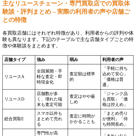
主なリユースチェーン・専門買取店での買取体
験談・評判まとめ – 実際の利用者の声や店舗ご
との特徴
各買取店舗にはそれぞれ特徴があり、利用者からの評判や体
験も異なります。下記のテーブルで主な店舗タイプごとの特
徴や体験談をまとめます。
店舗タイプ
強み
弱み
利用者の声
「手軽に持ち
全国展開・手
査定額は標準
込めて安心」
リユースA
軽な査定・即
的
「価格は普
時現金化
通」
店舗数が多
「ジャンク品
査定はやや厳
リユースD
く、壊れた端
も買取」「価
しめ
末も査定可能
格は控えめ」
スマホ以外も
「まとめ売り
査定に時間が
総合買取E
まとめて売れ
が便利」「待
かかることも
る
ち時間長め」
専門性が高
「きれいなら