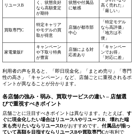
く、状態良好
状態や付属品
リユースB
高く売れた」
なら高額査定
に敏感
「厳しい」
が期待
「特定モデル
特定キャリア
店舗が都市部
なら高評価」
買取専門C
やモデルの買
中心
「地方は不
取が得意
便」
キャンペーン
「キャンペー
店舗による対
家電量販F
や下取り特典
ンでお得」
応差あり
が豊富
「対応に差」
利用者の声を見ると、「即日現金化」「まとめ売り」「専門
性の高さ」「キャンペーン」など、店舗ごとに重視されるポ
イントが異なることが分かります。
各店舗の強み・弱み、買取サービスの違い – 店舗選
びで重視すべきポイント
店舗ごとに注目すべきポイントは異なります。たとえば、
す
ぐに現金化したい場合はリユースAやリユースB
、
壊れた端
末も売りたいならリユースD
がおすすめです。
付属品が揃っ
ていて高額を目指すならリユースBや買取専門C
が有利で