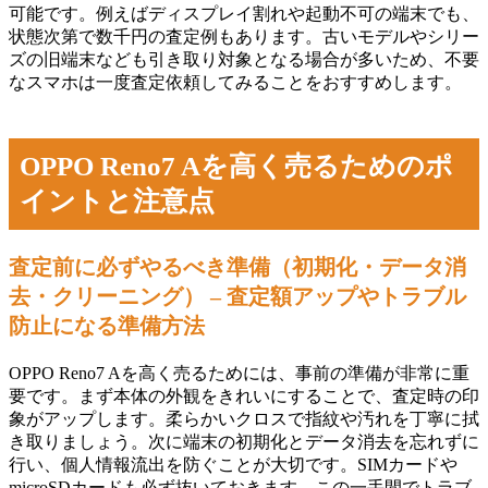
可能です。例えばディスプレイ割れや起動不可の端末でも、
状態次第で数千円の査定例もあります。古いモデルやシリー
ズの旧端末なども引き取り対象となる場合が多いため、不要
なスマホは一度査定依頼してみることをおすすめします。
OPPO Reno7 Aを高く売るためのポ
イントと注意点
査定前に必ずやるべき準備（初期化・データ消
去・クリーニング） – 査定額アップやトラブル
防止になる準備方法
OPPO Reno7 Aを高く売るためには、事前の準備が非常に重
要です。まず本体の外観をきれいにすることで、査定時の印
象がアップします。柔らかいクロスで指紋や汚れを丁寧に拭
き取りましょう。次に端末の初期化とデータ消去を忘れずに
行い、個人情報流出を防ぐことが大切です。SIMカードや
microSDカードも必ず抜いておきます。この一手間でトラブ