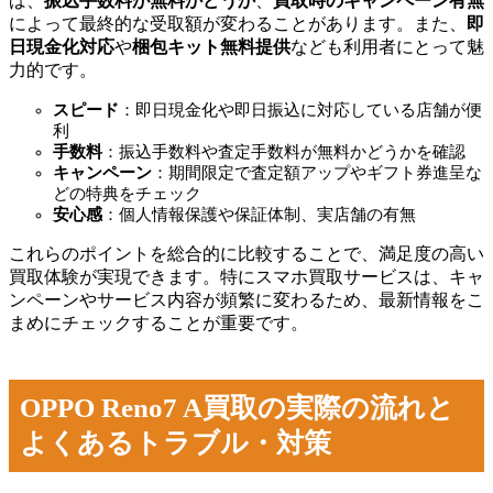
ば、
振込手数料が無料かどうか
、
買取時のキャンペーン有無
によって最終的な受取額が変わることがあります。また、
即
日現金化対応
や
梱包キット無料提供
なども利用者にとって魅
力的です。
スピード
：即日現金化や即日振込に対応している店舗が便
利
手数料
：振込手数料や査定手数料が無料かどうかを確認
キャンペーン
：期間限定で査定額アップやギフト券進呈な
どの特典をチェック
安心感
：個人情報保護や保証体制、実店舗の有無
これらのポイントを総合的に比較することで、満足度の高い
買取体験が実現できます。特にスマホ買取サービスは、キャ
ンペーンやサービス内容が頻繁に変わるため、最新情報をこ
まめにチェックすることが重要です。
OPPO Reno7 A買取の実際の流れと
よくあるトラブル・対策