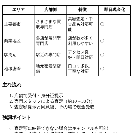
エリア
店舗例
特徴
即日現金化
高額査定・中
さまざまな買
主要都市
古品も対応可
〇
取専門店
能
多店舗展開型
店舗数が多く
商業地区
〇
専門店
利用しやすい
アクセス良
駅周辺
駅近の専門店
〇
好・即日対応
地元密着型店
口コミ多数、
地域密着
〇
舗
丁寧な対応
主な流れ
店舗で受付・身分証提示
専門スタッフによる査定（約10～30分）
査定額提示と同意後、その場で現金受取
強調ポイント
査定額に納得できない場合はキャンセルも可能