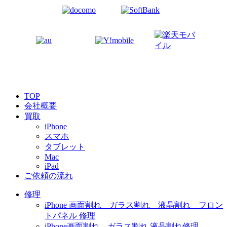
TOP
会社概要
買取
iPhone
スマホ
タブレット
Mac
iPad
ご依頼の流れ
修理
iPhone 画面割れ ガラス割れ 液晶割れ フロン
トパネル 修理
iPhone画面割れ ガラス割れ 液晶割れ修理