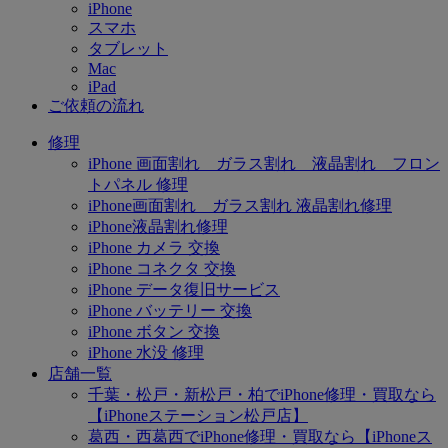
iPhone
スマホ
タブレット
Mac
iPad
ご依頼の流れ
修理
iPhone 画面割れ ガラス割れ 液晶割れ フロン
トパネル 修理
iPhone画面割れ ガラス割れ 液晶割れ修理
iPhone液晶割れ修理
iPhone カメラ 交換
iPhone コネクタ 交換
iPhone データ復旧サービス
iPhone バッテリー 交換
iPhone ボタン 交換
iPhone 水没 修理
店舗一覧
千葉・松戸・新松戸・柏でiPhone修理・買取なら
【iPhoneステーション松戸店】
葛西・西葛西でiPhone修理・買取なら【iPhoneス