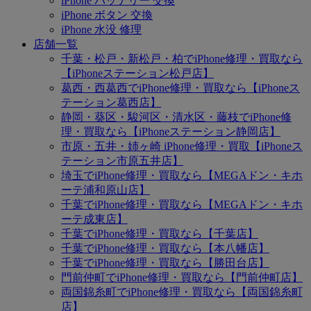
iPhone バッテリー 交換
iPhone ボタン 交換
iPhone 水没 修理
店舗一覧
千葉・松戸・新松戸・柏でiPhone修理・買取なら
【iPhoneステーション松戸店】
葛西・西葛西でiPhone修理・買取なら【iPhoneス
テーション葛西店】
静岡・葵区・駿河区・清水区・藤枝でiPhone修
理・買取なら【iPhoneステーション静岡店】
市原・五井・姉ヶ崎 iPhone修理・買取【iPhoneス
テーション市原五井店】
埼玉でiPhone修理・買取なら【MEGAドン・キホ
ーテ浦和原山店】
千葉でiPhone修理・買取なら【MEGAドン・キホ
ーテ成東店】
千葉でiPhone修理・買取なら【千葉店】
千葉でiPhone修理・買取なら【本八幡店】
千葉でiPhone修理・買取なら【勝田台店】
門前仲町でiPhone修理・買取なら【門前仲町店】
両国錦糸町でiPhone修理・買取なら【両国錦糸町
店】