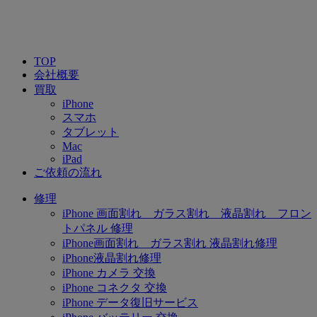
TOP
会社概要
買取
iPhone
スマホ
タブレット
Mac
iPad
ご依頼の流れ
修理
iPhone 画面割れ ガラス割れ 液晶割れ フロン
トパネル 修理
iPhone画面割れ ガラス割れ 液晶割れ修理
iPhone液晶割れ修理
iPhone カメラ 交換
iPhone コネクタ 交換
iPhone データ復旧サービス