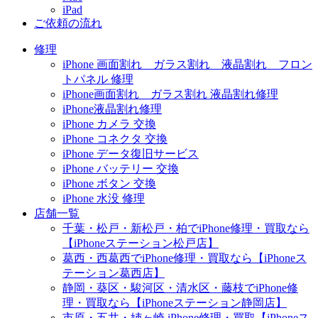
iPad
ご依頼の流れ
修理
iPhone 画面割れ ガラス割れ 液晶割れ フロン
トパネル 修理
iPhone画面割れ ガラス割れ 液晶割れ修理
iPhone液晶割れ修理
iPhone カメラ 交換
iPhone コネクタ 交換
iPhone データ復旧サービス
iPhone バッテリー 交換
iPhone ボタン 交換
iPhone 水没 修理
店舗一覧
千葉・松戸・新松戸・柏でiPhone修理・買取なら
【iPhoneステーション松戸店】
葛西・西葛西でiPhone修理・買取なら【iPhoneス
テーション葛西店】
静岡・葵区・駿河区・清水区・藤枝でiPhone修
理・買取なら【iPhoneステーション静岡店】
市原・五井・姉ヶ崎 iPhone修理・買取【iPhoneス