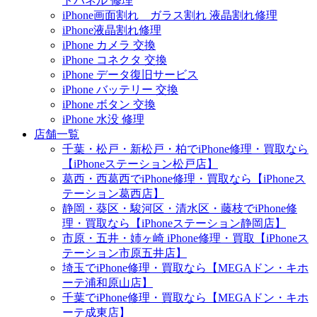
トパネル 修理
iPhone画面割れ ガラス割れ 液晶割れ修理
iPhone液晶割れ修理
iPhone カメラ 交換
iPhone コネクタ 交換
iPhone データ復旧サービス
iPhone バッテリー 交換
iPhone ボタン 交換
iPhone 水没 修理
店舗一覧
千葉・松戸・新松戸・柏でiPhone修理・買取なら
【iPhoneステーション松戸店】
葛西・西葛西でiPhone修理・買取なら【iPhoneス
テーション葛西店】
静岡・葵区・駿河区・清水区・藤枝でiPhone修
理・買取なら【iPhoneステーション静岡店】
市原・五井・姉ヶ崎 iPhone修理・買取【iPhoneス
テーション市原五井店】
埼玉でiPhone修理・買取なら【MEGAドン・キホ
ーテ浦和原山店】
千葉でiPhone修理・買取なら【MEGAドン・キホ
ーテ成東店】