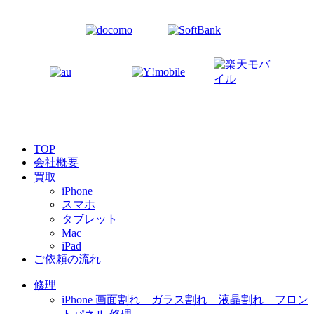
TOP
会社概要
買取
iPhone
スマホ
タブレット
Mac
iPad
ご依頼の流れ
修理
iPhone 画面割れ ガラス割れ 液晶割れ フロン