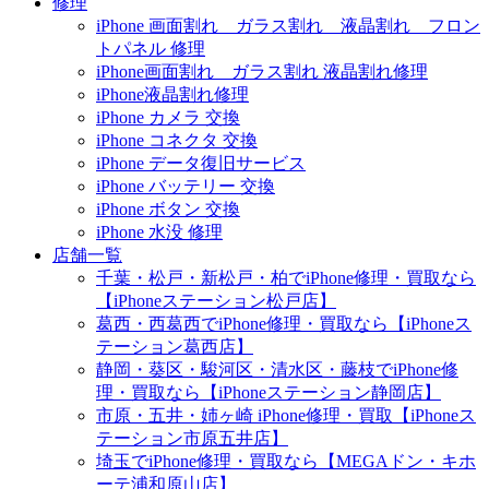
修理
iPhone 画面割れ ガラス割れ 液晶割れ フロン
トパネル 修理
iPhone画面割れ ガラス割れ 液晶割れ修理
iPhone液晶割れ修理
iPhone カメラ 交換
iPhone コネクタ 交換
iPhone データ復旧サービス
iPhone バッテリー 交換
iPhone ボタン 交換
iPhone 水没 修理
店舗一覧
千葉・松戸・新松戸・柏でiPhone修理・買取なら
【iPhoneステーション松戸店】
葛西・西葛西でiPhone修理・買取なら【iPhoneス
テーション葛西店】
静岡・葵区・駿河区・清水区・藤枝でiPhone修
理・買取なら【iPhoneステーション静岡店】
市原・五井・姉ヶ崎 iPhone修理・買取【iPhoneス
テーション市原五井店】
埼玉でiPhone修理・買取なら【MEGAドン・キホ
ーテ浦和原山店】