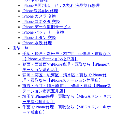
トパネル 修理
iPhone画面割れ ガラス割れ 液晶割れ修理
iPhone液晶割れ修理
iPhone カメラ 交換
iPhone コネクタ 交換
iPhone データ復旧サービス
iPhone バッテリー 交換
iPhone ボタン 交換
iPhone 水没 修理
店舗一覧
千葉・松戸・新松戸・柏でiPhone修理・買取なら
【iPhoneステーション松戸店】
葛西・西葛西でiPhone修理・買取なら【iPhoneス
テーション葛西店】
静岡・葵区・駿河区・清水区・藤枝でiPhone修
理・買取なら【iPhoneステーション静岡店】
市原・五井・姉ヶ崎 iPhone修理・買取【iPhoneス
テーション市原五井店】
埼玉でiPhone修理・買取なら【MEGAドン・キホ
ーテ浦和原山店】
千葉でiPhone修理・買取なら【MEGAドン・キホ
ーテ成東店】