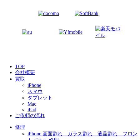
TOP
会社概要
買取
iPhone
スマホ
タブレット
Mac
iPad
ご依頼の流れ
修理
iPhone 画面割れ ガラス割れ 液晶割れ フロン