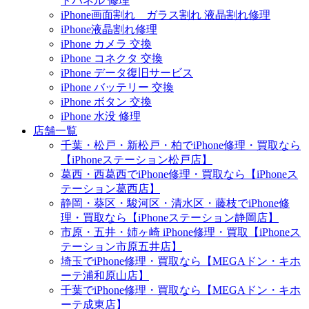
トパネル 修理
iPhone画面割れ ガラス割れ 液晶割れ修理
iPhone液晶割れ修理
iPhone カメラ 交換
iPhone コネクタ 交換
iPhone データ復旧サービス
iPhone バッテリー 交換
iPhone ボタン 交換
iPhone 水没 修理
店舗一覧
千葉・松戸・新松戸・柏でiPhone修理・買取なら
【iPhoneステーション松戸店】
葛西・西葛西でiPhone修理・買取なら【iPhoneス
テーション葛西店】
静岡・葵区・駿河区・清水区・藤枝でiPhone修
理・買取なら【iPhoneステーション静岡店】
市原・五井・姉ヶ崎 iPhone修理・買取【iPhoneス
テーション市原五井店】
埼玉でiPhone修理・買取なら【MEGAドン・キホ
ーテ浦和原山店】
千葉でiPhone修理・買取なら【MEGAドン・キホ
ーテ成東店】