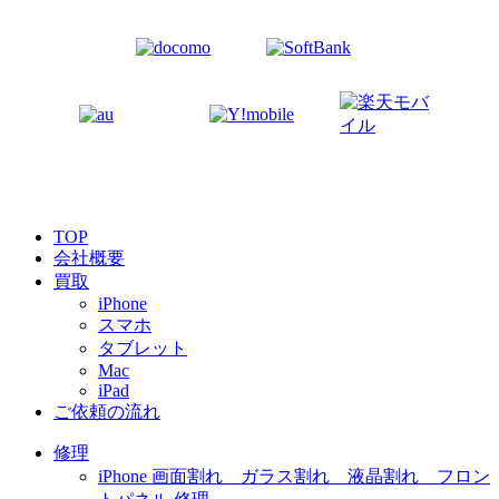
TOP
会社概要
買取
iPhone
スマホ
タブレット
Mac
iPad
ご依頼の流れ
修理
iPhone 画面割れ ガラス割れ 液晶割れ フロン