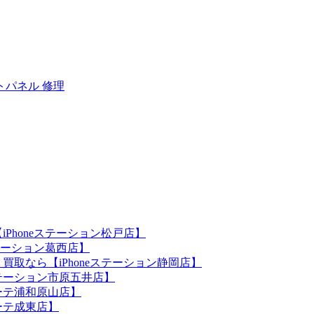
トパネル 修理
iPhoneステーション松戸店】
ステーション葛西店】
買取なら【iPhoneステーション静岡店】
eステーション市原五井店】
ホーテ浦和原山店】
ホーテ成東店】