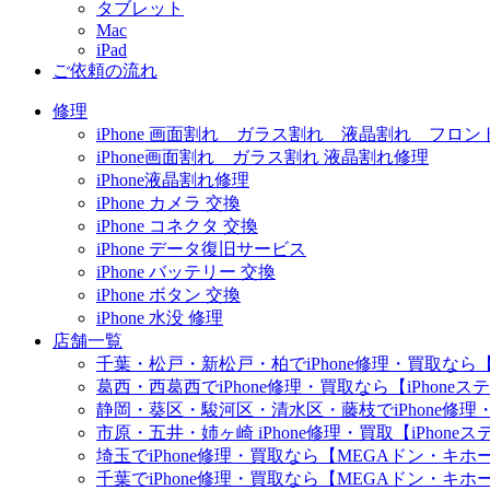
タブレット
Mac
iPad
ご依頼の流れ
修理
iPhone 画面割れ ガラス割れ 液晶割れ フロン
iPhone画面割れ ガラス割れ 液晶割れ修理
iPhone液晶割れ修理
iPhone カメラ 交換
iPhone コネクタ 交換
iPhone データ復旧サービス
iPhone バッテリー 交換
iPhone ボタン 交換
iPhone 水没 修理
店舗一覧
千葉・松戸・新松戸・柏でiPhone修理・買取なら【
葛西・西葛西でiPhone修理・買取なら【iPhone
静岡・葵区・駿河区・清水区・藤枝でiPhone修理・
市原・五井・姉ヶ崎 iPhone修理・買取【iPhon
埼玉でiPhone修理・買取なら【MEGAドン・キ
千葉でiPhone修理・買取なら【MEGAドン・キ