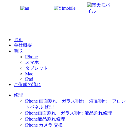
TOP
会社概要
買取
iPhone
スマホ
タブレット
Mac
iPad
ご依頼の流れ
修理
iPhone 画面割れ ガラス割れ 液晶割れ フロン
トパネル 修理
iPhone画面割れ ガラス割れ 液晶割れ修理
iPhone液晶割れ修理
iPhone カメラ 交換