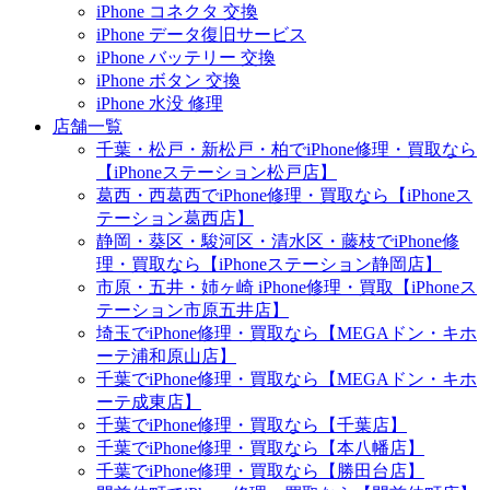
iPhone コネクタ 交換
iPhone データ復旧サービス
iPhone バッテリー 交換
iPhone ボタン 交換
iPhone 水没 修理
店舗一覧
千葉・松戸・新松戸・柏でiPhone修理・買取なら
【iPhoneステーション松戸店】
葛西・西葛西でiPhone修理・買取なら【iPhoneス
テーション葛西店】
静岡・葵区・駿河区・清水区・藤枝でiPhone修
理・買取なら【iPhoneステーション静岡店】
市原・五井・姉ヶ崎 iPhone修理・買取【iPhoneス
テーション市原五井店】
埼玉でiPhone修理・買取なら【MEGAドン・キホ
ーテ浦和原山店】
千葉でiPhone修理・買取なら【MEGAドン・キホ
ーテ成東店】
千葉でiPhone修理・買取なら【千葉店】
千葉でiPhone修理・買取なら【本八幡店】
千葉でiPhone修理・買取なら【勝田台店】