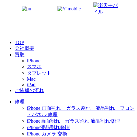
TOP
会社概要
買取
iPhone
スマホ
タブレット
Mac
iPad
ご依頼の流れ
修理
iPhone 画面割れ ガラス割れ 液晶割れ フロン
トパネル 修理
iPhone画面割れ ガラス割れ 液晶割れ修理
iPhone液晶割れ修理
iPhone カメラ 交換