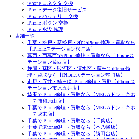
iPhone コネクタ 交換
iPhone データ復旧サービス
iPhone バッテリー 交換
iPhone ボタン 交換
iPhone 水没 修理
店舗一覧
千葉・松戸・新松戸・柏でiPhone修理・買取なら
【iPhoneステーション松戸店】
葛西・西葛西でiPhone修理・買取なら【iPhoneス
テーション葛西店】
静岡・葵区・駿河区・清水区・藤枝でiPhone修
理・買取なら【iPhoneステーション静岡店】
市原・五井・姉ヶ崎 iPhone修理・買取【iPhoneス
テーション市原五井店】
埼玉でiPhone修理・買取なら【MEGAドン・キホ
ーテ浦和原山店】
千葉でiPhone修理・買取なら【MEGAドン・キホ
ーテ成東店】
千葉でiPhone修理・買取なら【千葉店】
千葉でiPhone修理・買取なら【本八幡店】
千葉でiPhone修理・買取なら【勝田台店】