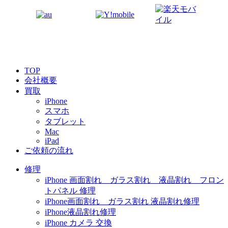
TOP
会社概要
買取
iPhone
スマホ
タブレット
Mac
iPad
ご依頼の流れ
修理
iPhone 画面割れ ガラス割れ 液晶割れ フロン
トパネル 修理
iPhone画面割れ ガラス割れ 液晶割れ修理
iPhone液晶割れ修理
iPhone カメラ 交換