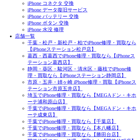
iPhone コネクタ 交換
iPhone データ復旧サービス
iPhone バッテリー 交換
iPhone ボタン 交換
iPhone 水没 修理
店舗一覧
千葉・松戸・新松戸・柏でiPhone修理・買取なら
【iPhoneステーション松戸店】
葛西・西葛西でiPhone修理・買取なら【iPhoneス
テーション葛西店】
静岡・葵区・駿河区・清水区・藤枝でiPhone修
理・買取なら【iPhoneステーション静岡店】
市原・五井・姉ヶ崎 iPhone修理・買取【iPhoneス
テーション市原五井店】
埼玉でiPhone修理・買取なら【MEGAドン・キホ
ーテ浦和原山店】
千葉でiPhone修理・買取なら【MEGAドン・キホ
ーテ成東店】
千葉でiPhone修理・買取なら【千葉店】
千葉でiPhone修理・買取なら【本八幡店】
千葉でiPhone修理・買取なら【勝田台店】