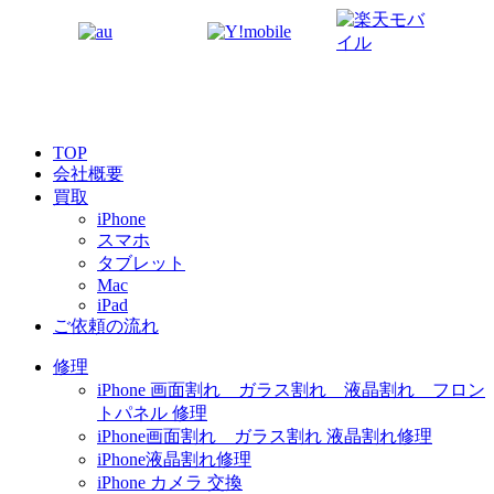
TOP
会社概要
買取
iPhone
スマホ
タブレット
Mac
iPad
ご依頼の流れ
修理
iPhone 画面割れ ガラス割れ 液晶割れ フロン
トパネル 修理
iPhone画面割れ ガラス割れ 液晶割れ修理
iPhone液晶割れ修理
iPhone カメラ 交換