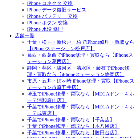
iPhone コネクタ 交換
iPhone データ復旧サービス
iPhone バッテリー 交換
iPhone ボタン 交換
iPhone 水没 修理
店舗一覧
千葉・松戸・新松戸・柏でiPhone修理・買取なら
【iPhoneステーション松戸店】
葛西・西葛西でiPhone修理・買取なら【iPhoneス
テーション葛西店】
静岡・葵区・駿河区・清水区・藤枝でiPhone修
理・買取なら【iPhoneステーション静岡店】
市原・五井・姉ヶ崎 iPhone修理・買取【iPhoneス
テーション市原五井店】
埼玉でiPhone修理・買取なら【MEGAドン・キホ
ーテ浦和原山店】
千葉でiPhone修理・買取なら【MEGAドン・キホ
ーテ成東店】
千葉でiPhone修理・買取なら【千葉店】
千葉でiPhone修理・買取なら【本八幡店】
千葉でiPhone修理・買取なら【勝田台店】